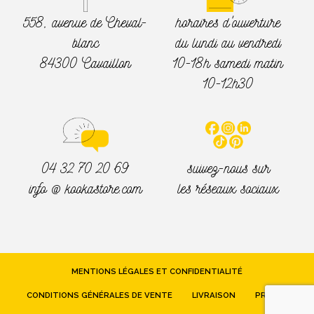
558, avenue de Cheval-
horaires d'ouverture
blanc
du lundi au vendredi
84300 Cavaillon
10-18h samedi matin
10-12h30
04 32 70 20 69
suivez-nous sur
info @ kookastore.com
les réseaux sociaux
MENTIONS LÉGALES ET CONFIDENTIALITÉ
CONDITIONS GÉNÉRALES DE VENTE
LIVRAISON
PRESSE