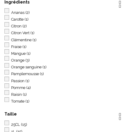
Ingrédients


Ananas
(2)
Carotte
(1)
Citron
(2)
Citron Vert
(1)
Clémentine
(1)
Fraise
(1)
Mangue
(1)
Orange
(3)
Orange sanguine
(1)
Pamplemousse
(1)
Passion
(1)
Pomme
(4)
Raisin
(1)
Tomate
(1)
Taille


25CL
(15)
1L
(15)